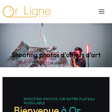
SHOOTING
Shooting photos d’objets d’art
2K
Vues
SHOOTING PHOTOS SUR NOTRE PLATEAU
MODULABLE
Bienvenue
à Or