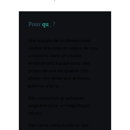
Pour
qui
_
?
Une équipe de professionnels
dédiée à la mise en valeur de vos
créations dans un studio
entièrement équipé pour des
prises de vue de qualité. Cet
atelier est dédié aux artistes,
galeries d'arts...
Des retouches graphiques
soignées pour un magnifique
rendu.
Des tarifs compétitifs et des