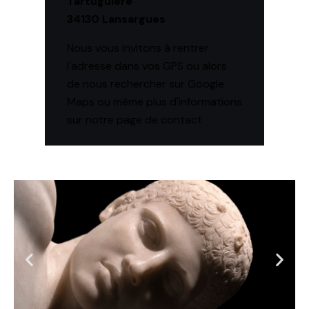
Tartuguière
34130 Lansargues
Nous vous invitons à rentrer
l'adresse dans vos GPS ou alors
de nous rechercher sur Google
Maps ou même plus d'informations
sur notre page de contact