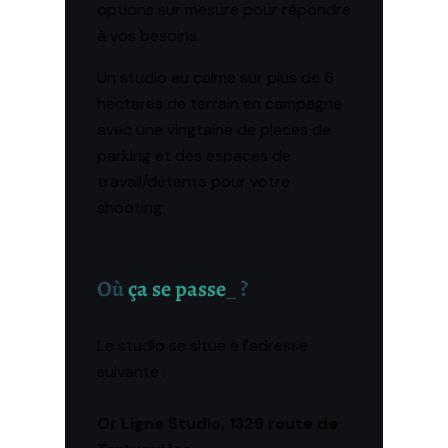
options sur mesure pour répondre
à vos besoins.
Un studio au calme sur plus de 6
hectares de terrain en campagne
avec une vingtaine de places de
parking et des espaces de
travail/détente pour votre
shooting
Où
ça se passe
_
?
Le studio se situe à l'adresse
suivante :
Or Ligne Studio, 1329 route de